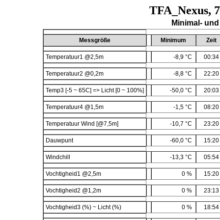
TFA_Nexus, 
Minimal- und
Messgröße
Minimum
Zeit
Temperatuur1 @2,5m
-8,9 °C
00:34
Temperatuur2 @0,2m
-8,8 °C
22:20
Temp3 [-5 ~ 65C] => Licht [0 ~ 100%]
-50,0 °C
20:03
Temperatuur4 @1,5m
-1,5 °C
08:20
Temperatuur Wind [@7,5m]
-10,7 °C
23:20
Dauwpunt
-60,0 °C
15:20
Windchill
-13,3 °C
05:54
Vochtigheid1 @2,5m
0 %
15:20
Vochtigheid2 @1,2m
0 %
23:13
Vochtigheid3 (%) ~ Licht (%)
0 %
18:54