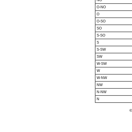
NO
O-NO
O
O-SO
SO
S-SO
S
S-SW
SW
W-SW
W
W-NW
NW
N-NW
N
©