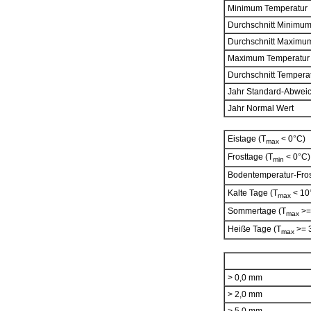
Minimum Temperatur
Durchschnitt Minimu
Durchschnitt Maximu
Maximum Temperatur
Durchschnitt Tempera
Jahr Standard-Abwei
Jahr Normal Wert
Eistage (T
< 0°C)
max
Frosttage (T
< 0°C)
min
Bodentemperatur-Fros
Kalte Tage (T
< 10
max
Sommertage (T
>=
max
Heiße Tage (T
>= 
max
> 0,0 mm
> 2,0 mm