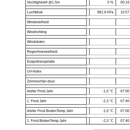
Vochtigheid4 @1,5m
0 %
00:16
Luchtdruk
982,9 hPa
10:57
Windsnelheid
Windrichting
Windstoten
Regenhoeveelheid
Evapotranspiratie
UV-Index
Zonneschijn-duur
letzter Frost Jahr
-1,0 °C
07:00
1. Frost Jahr
-2,3 °C
07:40
letzter Frost BodenTemp Jahr
-1,0 °C
07:00
1. Frost BodenTemp Jahr
-2,3 °C
07:40