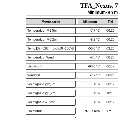
TFA_Nexus, 
Minimum- en m
Meetwaarde
Minimum
Tijd
Temperatuur @2,5m
-7.7 °C
06:20
Temperatuur @0,2m
-8.2 °C
06:20
Temp [07~52C] = Licht [0~100%]
-50.0 °C
03:25
Temperatuur Wind
-8.5 °C
06:20
Dauwpunt
-60.0 °C
06:17
Windchill
-7.7 °C
06:20
Vochtigheid @2,5m
0 %
06:17
Vochtigheid @1,2m
0 %
10:18
Vochtigheid = Licht
0 %
06:17
Luchtdruk
978.7 hPa
17:18