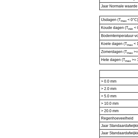
Jaar Normale waard
IJsdagen (T
< 0°C
max
Koude dagen (T
< 
min
Bodemtemperatuur-vor
Koele dagen (T
< 
max
Zomerdagen (T
>=
max
Hete dagen (T
>= 
max
> 0.0 mm
> 2.0 mm
> 5.0 mm
> 10.0 mm
> 20.0 mm
Regenhoeveelheid
Jaar Standaardafwijk
Jaar Standaardafwijk