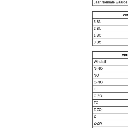
Jaar Normale waard
ver
3 Bft
2 Bft
1 Bft
0 Bft
ver
Windstil
N-NO
NO
O-NO
O
O-ZO
ZO
Z-ZO
Z
Z-ZW